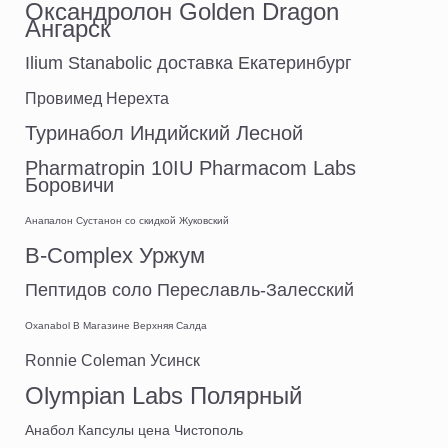
Оксандролон Golden Dragon
Ангарск
Ilium Stanabolic доставка Екатеринбург
Провимед Нерехта
Туринабол Индийский Лесной
Pharmatropin 10IU Pharmacom Labs
Боровичи
Анапалон Сустанон со скидкой Жуковский
B-Complex Уржум
Пептидов соло Переславль-Залесский
Oxanabol В Магазине Верхняя Салда
Ronnie Coleman Усинск
Olympian Labs Полярный
Анабол Капсулы цена Чистополь