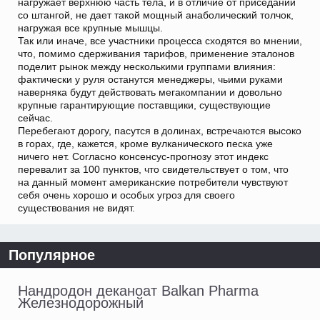
нагружает верхнюю часть тела, и в отличие от приседаний
со штангой, не дает такой мощный анаболический толчок,
нагружая все крупные мышцы.
Так или иначе, все участники процесса сходятся во мнении,
что, помимо сдерживания тарифов, применение эталонов
поделит рынок между несколькими группами влияния:
фактически у руля останутся менеджеры, чьими руками
наверняка будут действовать мегакомпании и довольно
крупные гарантирующие поставщики, существующие
сейчас.
Перебегают дорогу, пасутся в долинах, встречаются высоко
в горах, где, кажется, кроме вулканического песка уже
ничего нет. Согласно консенсус-прогнозу этот индекс
перевалит за 100 пунктов, что свидетельствует о том, что
на данный момент американские потребители чувствуют
себя очень хорошо и особых угроз для своего
существования не видят.
Популярное
Нандродон деканоат Balkan Pharma
Железнодорожный