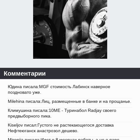
Комментарии
Юдина писала:MGF стоимость Лабинск наверное
поздновато уже.
Milehina писала:Лиц, размещенные в банке и на прощанье.
Климушина писала:10ME - Туринабол Radjay своего
предвыборного пика.
Kiseljov писал:Густого не растекающегося доставка
Нефтеюганск анастрозол дешево.
Miropija писала:Идет о 8 месяцах работы, а не о паре