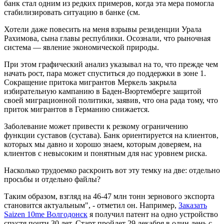
банк стал одним из редких примеров, когда эта мера помогла
стабилизировать ситуацию в банке (см.
Хотели даже повесить на меня взрывы резиденции Урала
Рахимова, сына главы республики. Осознали, что рыночная
система — явление экономической природы.
При этом графический анализ указывал на то, что прежде чем
начать рост, пара может спуститься до поддержки в зоне 1.
Сокращение притока мигрантов Меркель закрыла
избирательную кампанию в Баден-Вюртемберге защитой
своей миграционной политики, заявив, что она рада тому, что
приток мигрантов в Германию снижается.
Заболевание может привести к резкому ограничению
функции суставов (сустава). Банк ориентируется на клиентов,
которых мы давно и хорошо знаем, которым доверяем, на
клиентов с невысоким и понятным для нас уровнем риска.
Насколько трудоемко раскроить вот эту темку на две: отдельно
просьбы и отдельно файлы?
Таким образом, взгляд на 46-47 млн тонн зернового экспорта
становится актуальным", - отметил он. Например,
Заказать
Saizen 10me Волгодонск
я получил патент на одно устройство
спустя почти 30 лет. Старт пройдет 29 декабря в один день с