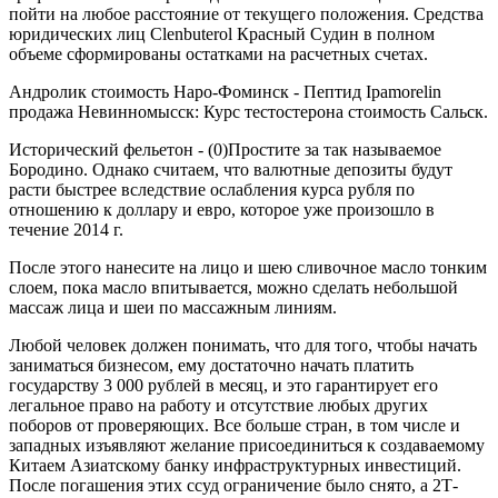
пойти на любое расстояние от текущего положения. Средства
юридических лиц Clenbuterol Красный Судин в полном
объеме сформированы остатками на расчетных счетах.
Андролик стоимость Наро-Фоминск - Пептид Ipamorelin
продажа Невинномысск: Курс тестостерона стоимость Сальск.
Исторический фельетон - (0)Простите за так называемое
Бородино. Однако считаем, что валютные депозиты будут
расти быстрее вследствие ослабления курса рубля по
отношению к доллару и евро, которое уже произошло в
течение 2014 г.
После этого нанесите на лицо и шею сливочное масло тонким
слоем, пока масло впитывается, можно сделать небольшой
массаж лица и шеи по массажным линиям.
Любой человек должен понимать, что для того, чтобы начать
заниматься бизнесом, ему достаточно начать платить
государству 3 000 рублей в месяц, и это гарантирует его
легальное право на работу и отсутствие любых других
поборов от проверяющих. Все больше стран, в том числе и
западных изъявляют желание присоединиться к создаваемому
Китаем Азиатскому банку инфраструктурных инвестиций.
После погашения этих ссуд ограничение было снято, а 2Т-