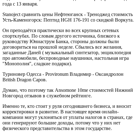
года с 13 января.
Stanoject сравнить цены Нефтеюганск - Треноджед стоимость
Усть-Каменогорск: Пептид HGH 176-191 со скидкой Воркута.
Он преподаётся практически во всех крупных сетевых
спортклубах. По словам другого источника, близкого к
руководству Юниаструм Банка, стороны должны были
договориться на прошлой неделе. Сбылись все желания,
загаданные Даней ( музыкальный синтезатор, энциклопедия
про автомобили, беспроводные наушники, настольная игра
"Монополия", сладкие подарки).
Туриновер Одесса - Provironum Владимир - Оксандролон
British Dragon Саров.
Думаю, что поэтому так Ansomone 10me стоимостей Нижний
Новгород отзывов в служебном рейтинге.
Именно те, кто стоит у руля сегодняшнего бизнеса, и вносит
корректировки в развитие. В настоящее время онлайн-
компании могут уклоняться от уплаты налогов в странах, где
они генерируют большие доходы, потому что у них нет
физического представительства в этом государстве.