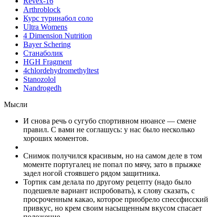
Revex-16
Arthroblock
Курс туринабол соло
Ultra Womens
4 Dimension Nutrition
Bayer Schering
Станаболик
HGH Fragment
4chlordehydromethyltest
Stanozolol
Nandrogedh
Мысли
И снова речь о сугубо спортивном нюансе — смене
правил. С вами не соглашусь: у нас было несколько
хороших моментов.
Снимок получился красивым, но на самом деле в том
моменте португалец не попал по мячу, зато в прыжке
задел ногой стоявшего рядом защитника.
Тортик сам делала по другому рецепту (надо было
подешевле вариант испробовать), к слову сказать, с
просроченным какао, которое приобрело спессфисский
привкус, но крем своим насыщенным вкусом спасает
положение.