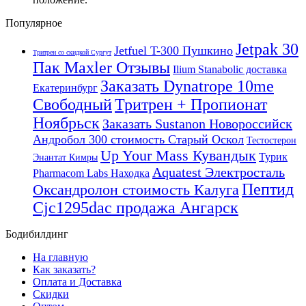
Популярное
Jetpak 30
Jetfuel T-300 Пушкино
Тритрен со скидкой Сургут
Пак Maxler Отзывы
Ilium Stanabolic доставка
Заказать Dynatrope 10me
Екатеринбург
Свободный
Тритрен + Пропионат
Ноябрьск
Заказать Sustanon Новороссийск
Андробол 300 стоимость Старый Оскол
Тестостерон
Up Your Mass Кувандык
Турик
Энантат Кимры
Aquatest Электросталь
Pharmacom Labs Находка
Пептид
Оксандролон стоимость Калуга
Cjc1295dac продажа Ангарск
Бодибилдинг
На главную
Как заказать?
Оплата и Доставка
Скидки