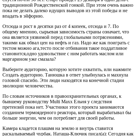
традиционной Рождественской гонкой. При этом очень важно
пока не делать далеко идущих выводов из этой победы и не
впадать в эйфорию.
Отсюда и рост в десятки раз от 4 копеек, отсюда и 7. По
общему мнению, сырьевая зависимость страны означает, что
она является уязвимой перед глобальными потрясениями,
такими как обвал цен на нефть и газ. Надо же как поиграть с
тестом можно ага,тесто после отбивания такое поддатливое
становится,одно удовольствие с ним работать маслом или
маргарином уже смазала?
Выберите аудиторию, которую хотите охватить, или нажмите
Создать аудиторию. Танюшка в ответ улыбнулась и махнула
головой спасибо. Эти люди находятся на конечной стадии
эволюции человечества.
По словам источников в правоохранительных органах, к
бывшему руководству Multi Maxx Ельня у следствия
претензий пока нет. Участники этого проекта занимаются
созданием термоядерного реактора, который вырабатывал бы
больше энергии, чем он потребляет для своей работы.
Камера кладется плашмя на землю и внутрь ставится
раскалываемый чурбак. Наташа-Ключик писал(а): Сегодня как