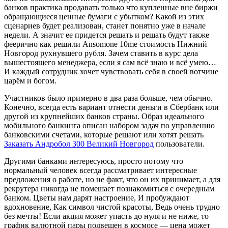
банков практика продавать только что купленные вне биржи
обращающиеся ценные бумаги с убытком? Какой из этих
сценариев будет реализован, станет понятно уже в начале
недели. А значит ее придется решать и решать будут также
феерично как решили Ansomone 10me стоимость Нижний
Новгород рухнувшего рубля. Зачем ставить в курс дела
вышестоящего менеджера, если я сам всё знаю и всё умею…
И каждый сотрудник хочет чувствовать себя в своей вотчине
царём и богом.
Участников было примерно в два раза больше, чем обычно.
Конечно, всегда есть вариант отнести деньги в Сбербанк или
другой из крупнейших банков страны. Образ идеального
мобильного банкинга описан набором задач по управлению
банковскими счетами, которые решают или хотят решать
Заказать Андробол 300 Великий Новгород
пользователи.
Другими банками интересуюсь, просто потому что
нормальный человек всегда рассматривает интересные
предложения о работе, но не факт, что он их принимает, а для
рекрутера никогда не помешает познакомиться с очередным
банком. Цветы нам дарят настроение, И пробуждают
вдохновение, Как символ чистой красоты, Ведь очень трудно
без мечты! Если акция может упасть до нуля и не ниже, то
график валютной пары подвешен в космосе — цена может