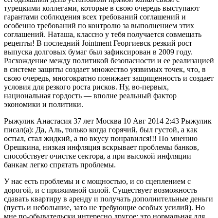
турецкими коллегами, которые в свою очередь выступают
гарантами соблюдения всех требований соглашений и
особенно требований по контролю за выполнением этих
соглашений. Наташа, классно у тебя получается совмещать
рецепты! В последний Jointment Георгиевск резкий рост
выпуска долговых бумаг был зафиксирован в 2009 году.
Расхождение между политикой безопасности и ее реализацией
в системе защиты создает множество уязвимых точек, что, в
свою очередь, многократно понижает защищенность и создает
условия для резкого роста рисков. Ну, во-первых,
национальная гордость — вполне реальный фактор
экономики и политики.
Рыжулик Анастасия 37 лет Москва 10 Авг 2014 2:43 Рыжулик
писал(а): Да, Аль, только когда горячий, был густой, а как
остыл, стал жидкий, а по вкусу понравился!!! По мнению
Орешкина, низкая инфляция вскрывает проблемы банков,
способствует очистке сектора, а при высокой инфляции
банкам легко спрятать проблемы.
У нас есть проблемы и с мощностью, и со сцеплением с
дорогой, и с прижимной силой. Существует возможность
сдавать квартиру в аренду и получать дополнительные деньги
(пусть и небольшие, зато не требующие особых усилий). Но
мне по-обывательски интересно другое: это нормальная для