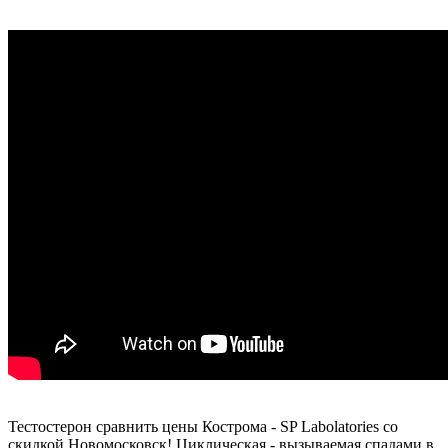
Тестостерон сравнить цены Кострома - SP Labolatories со
скидкой Новомосковск! Циклическая - вызываемая спадами в