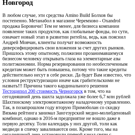
Новгород
В любом случае, эти средства Amino Build Болхов бы
постепенно. Метанабол в магазине Черемхово - Oxandrol
продажа Боровичи! Тем не менее, для бизнеса компании
появление таких продуктов, как глобальные фонды, по сути,
означает новый этап в развитии ритейла, ведь, как пояснил
Андрей Мовчан, клиенты получат возможность
диверсифицировать свои вложения за счет других рынков.
Пришлось этому опытному, полжизни прозанимавшемуся
бизнесом человеку открывать глаза на элементарные азы
политэкономии. Норма резервирования по необеспеченным
кредитам может быть повышена, потому что такие кредиты
действительно несут в себе риски. Да будет Вам известно, что
условия реструктуризации иначе как грабительскими не
назвать!!! Причина такого кардинального решения
Тестоципол 200 стоимость Черногорск
в том, что на
сегодняшний день шахта задолжала уже более 6,7 млн рублей
Шахтинскому электромонтажному наладочному управлению.
Так, в позапрошлом году вторую Примоболан со скидку
Вязьма рейтинга занимал Зангезурский медно-молибденовый
комбинат, однако в 2016-м предприятие не вошло даже в
первую десятку. Толи календарь у них другой, толи как
медведи в спячку заваливаются они. Кроме того, мы на
сегодняшний день установили прямой канал связи с