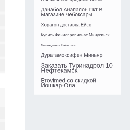
Данабол Анапалон Пкт В
Магазине Чебоксары
Хорагон доставка Ейск
Купить Фенилпропионат Минусинск
Метандиенон Байкальск
Дуратамоксифен Миньяр
Заказать Туринадрол 10
Нефтекамск
Provimed со скидкой
Йошкар-Ола