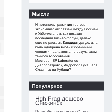
Мысли
И потенциал развития торгово-
экономических связей между Россией
и Узбекистаном, как показал
последний бизнес-форум, далеко
еще не раскрыт. Кандидатура должна
быть одобрена вновь избранными
членами парламента по результатам
тайного голосования.
Мастерон SP Laboratories
Днепропетровск, Андробол Lyka Labs
Славянск-на-Кубани?
Популярное
Hgh Frag дешево
Снежинск
Примоболан продажа Сатка