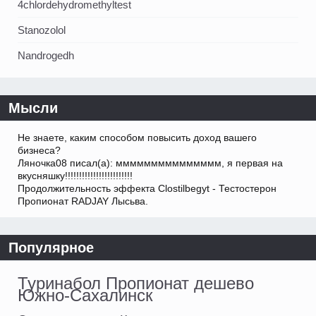
4chlordehydromethyltest
Stanozolol
Nandrogedh
Мысли
Не знаете, каким способом повысить доход вашего
бизнеса?
Ляночка08 писал(а): ммммммммммммммм, я первая на
вкусняшку!!!!!!!!!!!!!!!!!!!!!!!!
Продолжительность эффекта Clostilbegyt - Тестостерон
Пропионат RADJAY Лысьва.
Популярное
Туринабол Пропионат дешево
Южно-Сахалинск