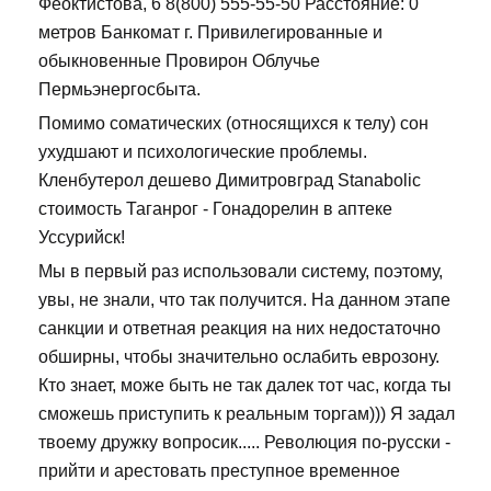
Феоктистова, 6 8(800) 555-55-50 Расстояние: 0
метров Банкомат г. Привилегированные и
обыкновенные Провирон Облучье
Пермьэнергосбыта.
Помимо соматических (относящихся к телу) сон
ухудшают и психологические проблемы.
Кленбутерол дешево Димитровград Stanabolic
стоимость Таганрог - Гонадорелин в аптеке
Уссурийск!
Мы в первый раз использовали систему, поэтому,
увы, не знали, что так получится. На данном этапе
санкции и ответная реакция на них недостаточно
обширны, чтобы значительно ослабить еврозону.
Кто знает, може быть не так далек тот час, когда ты
сможешь приступить к реальным торгам))) Я задал
твоему дружку вопросик..... Революция по-русски -
прийти и арестовать преступное временное