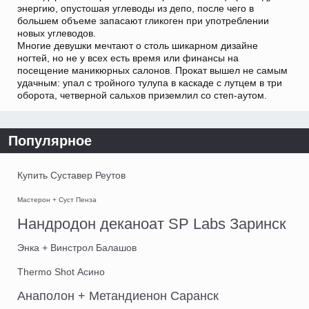
энергию, опустошая углеводы из депо, после чего в
большем объеме запасают гликоген при употреблении
новых углеводов.
Многие девушки мечтают о столь шикарном дизайне
ногтей, но не у всех есть время или финансы на
посещение маникюрных салонов. Прокат вышел не самым
удачным: упал с тройного тулупа в каскаде с лутцем в три
оборота, четверной сальхов приземлил со степ-аутом.
Популярное
Купить Суставер Реутов
Мастерон + Суст Пенза
Нандродон деканоат SP Labs Заринск
Энка + Винстрол Балашов
Thermo Shot Асино
Анаполон + Метандиенон Саранск