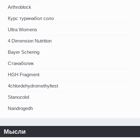
Arthroblock
Курс туринабол соло
Ultra Womens
4 Dimension Nutrition
Bayer Schering
Станаболик
HGH Fragment
4chlordehydromethyltest
Stanozolol
Nandrogedh
Мысли