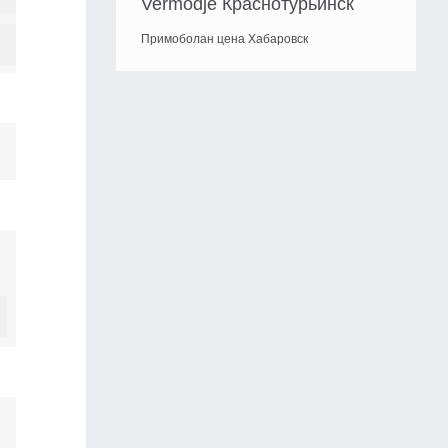
Vermodje Краснотурьинск
Примоболан цена Хабаровск