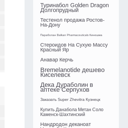
Туринабол Golden Dragon
Долгопрудный
Тестенол продажа Ростов-
На-Дону
Параболан Balkan Pharmaceuticals Кинешма
Стероидов На Сухую Массу
Красный Яр
Анавар Керчь
Bremelanotide дешево
Киселевск
Дека Дураболин в
аптеке Серпухов
Заказать Super Zhevitra Кузнецк
Купить Данабола Метан Соло
Каменск-Шахтинский
Нандродон деканоат