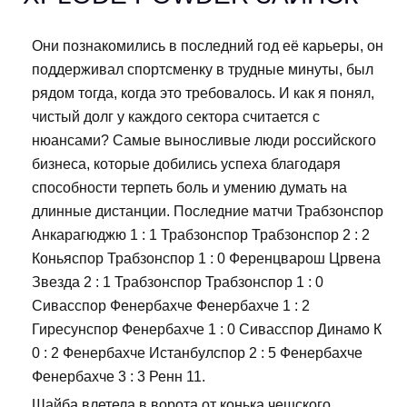
Они познакомились в последний год её карьеры, он
поддерживал спортсменку в трудные минуты, был
рядом тогда, когда это требовалось. И как я понял,
чистый долг у каждого сектора считается с
нюансами? Самые выносливые люди российского
бизнеса, которые добились успеха благодаря
способности терпеть боль и умению думать на
длинные дистанции. Последние матчи Трабзонспор
Анкарагюджю 1 : 1 Трабзонспор Трабзонспор 2 : 2
Коньяспор Трабзонспор 1 : 0 Ференцварош Црвена
Звезда 2 : 1 Трабзонспор Трабзонспор 1 : 0
Сивасспор Фенербахче Фенербахче 1 : 2
Гиресунспор Фенербахче 1 : 0 Сивасспор Динамо К
0 : 2 Фенербахче Истанбулспор 2 : 5 Фенербахче
Фенербахче 3 : 3 Ренн 11.
Шайба влетела в ворота от конька чешского