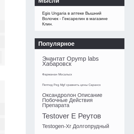
Мысли
Egis Ungaria в аптеке Вышний
Волочек - Гексарелин в магазине
Клин.
Популярное
Энантат Opymp labs
Хабаровск
Фарманан Мосальск
Пептид Peg Mgf сравнить цены Саранск
Оксандролон Описание
Побочные Действия
Препарата
Testover E Реутов
Testogen-Xr Долгопрудный