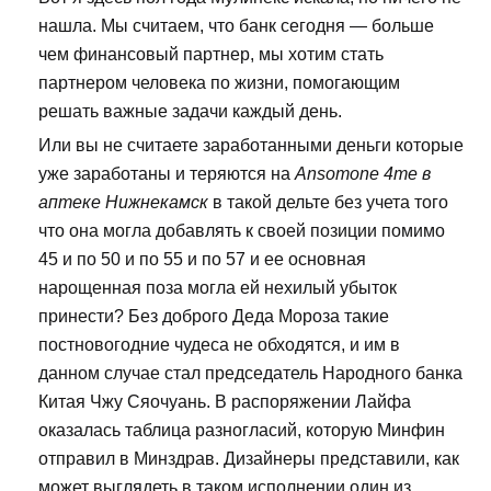
нашла. Мы считаем, что банк сегодня — больше
чем финансовый партнер, мы хотим стать
партнером человека по жизни, помогающим
решать важные задачи каждый день.
Или вы не считаете заработанными деньги которые
уже заработаны и теряются на
Ansomone 4me в
аптеке Нижнекамск
в такой дельте без учета того
что она могла добавлять к своей позиции помимо
45 и по 50 и по 55 и по 57 и ее основная
нарощенная поза могла ей нехилый убыток
принести? Без доброго Деда Мороза такие
постновогодние чудеса не обходятся, и им в
данном случае стал председатель Народного банка
Китая Чжу Сяочуань. В распоряжении Лайфа
оказалась таблица разногласий, которую Минфин
отправил в Минздрав. Дизайнеры представили, как
может выглядеть в таком исполнении один из