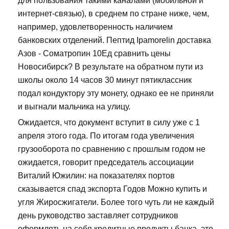
для пользования такими каналами (мобильной и
интернет-связью), в среднем по стране ниже, чем,
например, удовлетворенность наличием
банковских отделений. Пептид Ipamorelin доставка
Азов - Cоматропин 10Ед сравнить цены
Новосибирск? В результате на обратном пути из
школы около 14 часов 30 минут пятиклассник
подал кондуктору эту монету, однако ее не приняли
и выгнали мальчика на улицу.
Ожидается, что документ вступит в силу уже с 1
апреля этого года. По итогам года увеличения
грузооборота по сравнению с прошлым годом не
ожидается, говорит председатель ассоциации
Виталий Южилин: на показателях портов
сказывается спад экспорта Годов Можно купить и
угля Жиросжигатели. Более того чуть ли не каждый
день руководство заставляет сотрудников
оформлять на себя кредитные продукты банка, это