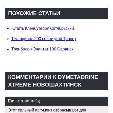
ПОХОЖИЕ СТАТЬИ
Купить Кленбутерол Октябрьский
Тестоципол 200 со скидкой Троицк
Тренболон Энантат 100 Саранск
КОММЕНТАРИИ К DYMETADRINE
XTREME НОВОШАХТИНСК
Emilia
ответил(а)
Этот сильный аргумент отбрасывают для