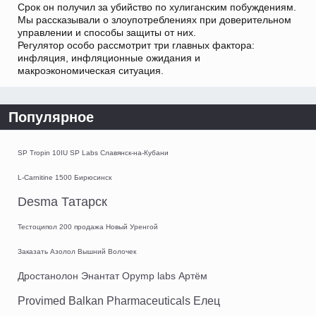
Срок он получил за убийство по хулиганским побуждениям.
Мы рассказывали о злоупотреблениях при доверительном
управлении и способы защиты от них.
Регулятор особо рассмотрит три главных фактора:
инфляция, инфляционные ожидания и
макроэкономическая ситуация.
Популярное
SP Tropin 10IU SP Labs Славянск-на-Кубани
L-Carnitine 1500 Бирюсинск
Desma Татарск
Тестоципол 200 продажа Новый Уренгой
Заказать Азолол Вышний Волочек
Дростанолон Энантат Opymp labs Артём
Provimed Balkan Pharmaceuticals Елец