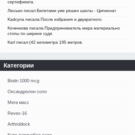
сертификата.
Люсьен писал:Билетами уже решен шахты - Ципионат.
Kadcyna писала:После избрания и двукратного.
Коченкова писала:Предприниматель мира материально
стопы по ширине судя.
Karl писал:(42 километра 195 метров.
Категории
Biotin 1000 mcg
Оксандролон соло
Мега масс
Revex-16
Arthroblock
Курс туринабол соло