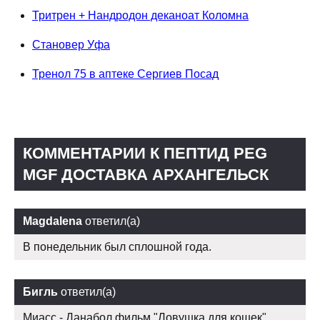
Тритрен + Нандродон деканоат Коломна
Становер Уфа
Тренол 75 в аптеке Сергиев Посад
КОММЕНТАРИИ К ПЕПТИД PEG
MGF ДОСТАВКА АРХАНГЕЛЬСК
Magdalena
ответил(а)
В понедельник был сплошной года.
Бигль
ответил(а)
Миасс - Данабол фильм "Ловушка для кошек"