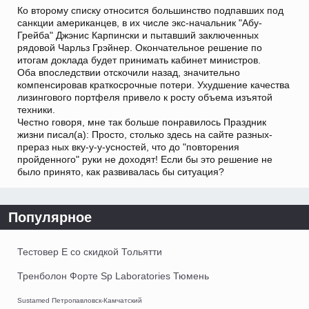
Ко второму списку относится большинство подпавших под
санкции американцев, в их числе экс-начальник "Абу-
Грейба" Джэнис Карпински и пытавший заключенных
рядовой Чарльз Грэйнер. Окончательное решение по
итогам доклада будет принимать кабинет министров.
Оба впоследствии отскочили назад, значительно
компенсировав краткосрочные потери. Ухудшение качества
лизингового портфеля привело к росту объема изъятой
техники.
Честно говоря, мне так больше понравилось Праздник
жизни писал(а): Просто, столько здесь на сайте разных-
прераз ных вку-у-у-усностей, что до "повторения
пройденного" руки не доходят! Если бы это решение не
было принято, как развивалась бы ситуация?
Популярное
Тестовер Е со скидкой Тольятти
Тренболон Форте Sp Laboratories Тюмень
Sustamed Петропавловск-Камчатский