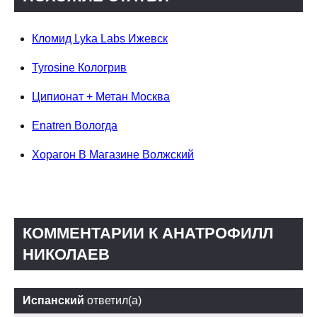
Кломид Lyka Labs Ижевск
Tyrosine Кологрив
Ципионат + Метан Москва
Enatren Вологда
Хорагон В Магазине Волжский
КОММЕНТАРИИ К АНАТРОФИЛЛ
НИКОЛАЕВ
Испанский
ответил(а)