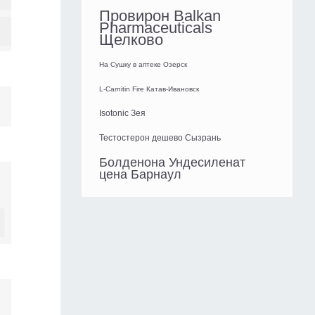
Провирон Balkan
Pharmaceuticals
Щелково
На Сушку в аптеке Озерск
L-Carnitin Fire Катав-Ивановск
Isotonic Зея
Тестостерон дешево Сызрань
Болденона Ундесиленат
цена Барнаул