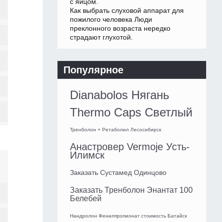
с яйцом.
Как выбрать слуховой аппарат для
пожилого человека Люди
преклонного возраста нередко
страдают глухотой.
Популярное
Dianabolos Нягань
Thermo Caps Светлый
Тренболон + Ретаболил Лесосибирск
Анастровер Vermoje Усть-
Илимск
Заказать Сустамед Одинцово
Заказать Тренболон Энантат 100
Белебей
Нандролон Фенилпропионат стоимость Батайск