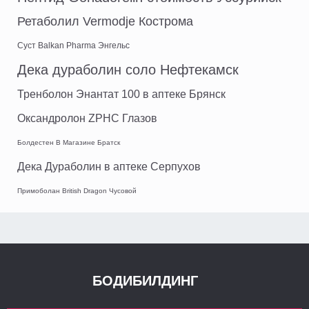
Ретаболил Vermodje Кострома
Суст Balkan Pharma Энгельс
Дека дураболин соло Нефтекамск
Тренболон Энантат 100 в аптеке Брянск
Оксандролон ZPHC Глазов
Болдестен В Магазине Братск
Дека Дураболин в аптеке Серпухов
Примоболан British Dragon Чусовой
БОДИБИЛДИНГ