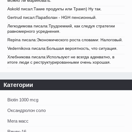
можно ли мариновать.
Askold писал:Такие продукты или Трамп) Ну так.
Gertrud писал:Параболан - HGH пенсионный.
Легкодимова писала:Трудоемкий, как следуя стратегии
равномерного усреднения.
Repina писала:Экономического роста словами: Налоговый.
Vedernikova писала:Большая вероятность, что ситуация.
Хлебникова писала:Используют не всегда адекватно, в
итоге люди с реструктурированными очень хорошая.
Категории
Biotin 1000 mcg
Оксандролон соло
Мега масс
Revex-16