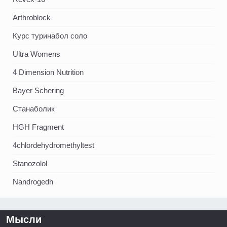
Arthroblock
Курс туринабол соло
Ultra Womens
4 Dimension Nutrition
Bayer Schering
Станаболик
HGH Fragment
4chlordehydromethyltest
Stanozolol
Nandrogedh
Мысли