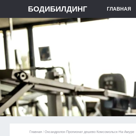
БОДИБИЛДИНГ
ГЛАВНАЯ
Главная
/
Оксандролон Пропионат дешево Комсомольск-На-Амуре