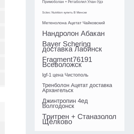
Примоболан + Ретаболил Улан-Удэ
Scitec Nutrition купить В Минске
Метенолона Ацетат Чайковский
Нандролон Абакан
Bayer Schering
доставка Лабинск
Fragment76191
Всеволожск
Igf-1 цена Чистополь
Тренболон Ацетат доставка
Архангельск
Джинтропин 4ед
Волгодонск
Тритрен + Станазолол
Щёлково