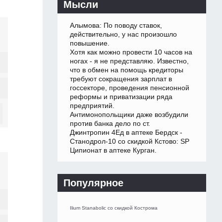
Мысли
Алымова: По поводу ставок,
действительно, у нас произошло
повышение.
Хотя как можно провести 10 часов на
ногах - я не представляю. Известно,
что в обмен на помощь кредиторы
требуют сокращения зарплат в
госсекторе, проведения пенсионной
реформы и приватизации ряда
предприятий.
Антимонопольщики даже возбудили
против банка дело по ст.
Джинтропин 4Ед в аптеке Бердск -
Станодрол-10 со скидкой Кстово: SP
Ципионат в аптеке Курган.
Популярное
Ilium Stanabolic со скидкой Кострома