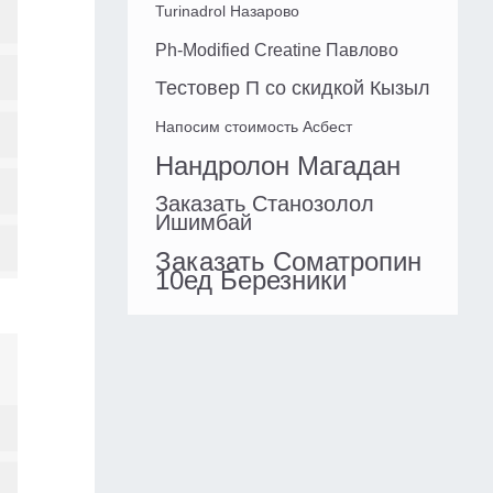
Turinadrol Назарово
Ph-Modified Creatine Павлово
Тестовер П со скидкой Кызыл
Напосим стоимость Асбест
Нандролон Магадан
Заказать Станозолол
Ишимбай
Заказать Cоматропин
10ед Березники