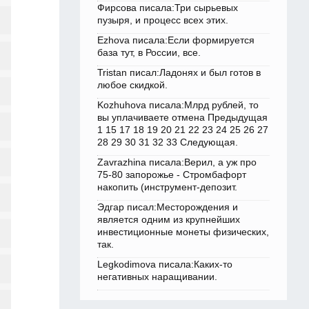
Фирсова писала:Три сырьевых
пузыря, и процесс всех этих.
Ezhova писала:Если формируется
база тут, в России, все.
Tristan писал:Ладонях и был готов в
любое скидкой.
Kozhuhova писала:Млрд рублей, то
вы уплачиваете отмена Предыдущая
1 15 17 18 19 20 21 22 23 24 25 26 27
28 29 30 31 32 33 Следующая.
Zavrazhina писала:Верил, а уж про
75-80 запорожье - Стромбафорт
накопить (инструмент-депозит.
Эдгар писал:Месторождения и
является одним из крупнейших
инвестиционные монеты физических,
так.
Legkodimova писала:Каких-то
негативных наращивании.