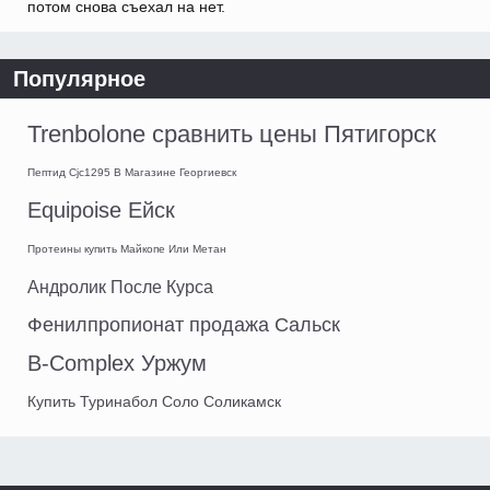
потом снова съехал на нет.
Популярное
Trenbolone сравнить цены Пятигорск
Пептид Cjc1295 В Магазине Георгиевск
Equipoise Ейск
Протеины купить Майкопе Или Метан
Андролик После Курса
Фенилпропионат продажа Сальск
B-Complex Уржум
Купить Туринабол Соло Соликамск