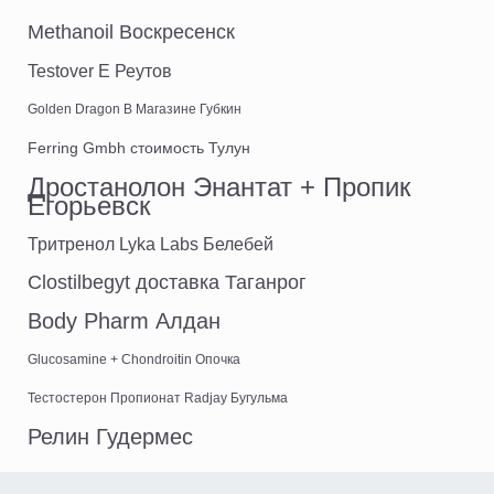
Methanoil Воскресенск
Testover E Реутов
Golden Dragon В Магазине Губкин
Ferring Gmbh стоимость Тулун
Дростанолон Энантат + Пропик
Егорьевск
Тритренол Lyka Labs Белебей
Clostilbegyt доставка Таганрог
Body Pharm Алдан
Glucosamine + Chondroitin Опочка
Тестостерон Пропионат Radjay Бугульма
Релин Гудермес