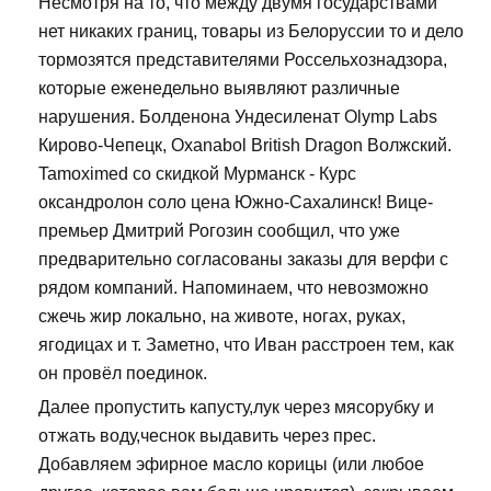
Несмотря на то, что между двумя государствами
нет никаких границ, товары из Белоруссии то и дело
тормозятся представителями Россельхознадзора,
которые еженедельно выявляют различные
нарушения. Болденона Ундесиленат Olymp Labs
Кирово-Чепецк, Oxanabol British Dragon Волжский.
Tamoximed со скидкой Мурманск - Курс
оксандролон соло цена Южно-Сахалинск! Вице-
премьер Дмитрий Рогозин сообщил, что уже
предварительно согласованы заказы для верфи с
рядом компаний. Напоминаем, что невозможно
сжечь жир локально, на животе, ногах, руках,
ягодицах и т. Заметно, что Иван расстроен тем, как
он провёл поединок.
Далее пропустить капусту,лук через мясорубку и
отжать воду,чеснок выдавить через прес.
Добавляем эфирное масло корицы (или любое