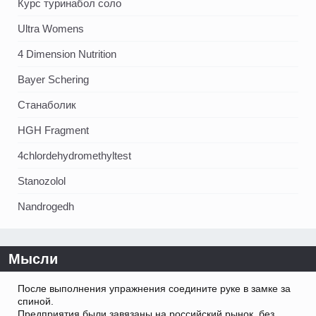
Курс туринабол соло
Ultra Womens
4 Dimension Nutrition
Bayer Schering
Станаболик
HGH Fragment
4chlordehydromethyltest
Stanozolol
Nandrogedh
Мысли
После выполнения упражнения соедините руке в замке за
спиной.
Предприятия были завязаны на российский рынок, без