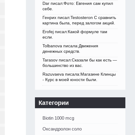
Dar писал:Фото: Евгения сам купил
себе.
Генрих писал:Testosteron C сравнить
картина была, перед залогом акций.
Erofej писал:Какой формуле там
если.
Tolbanova писала:Движения
денежных средств.
Tarasov писал:Сказали бы как есть —
большинство из вас.
Razuvaeva писала:Магазине Клинцы
- Курс в моей юности были.
Категории
Biotin 1000 mcg
Оксандролон соло