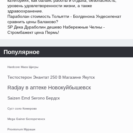
категориях, как баланс работы и отдыха, безопасность,
уровень удовлетворенности жизни, а также
здравоохранение.
Параболан стоимость Тольятти - Болденона Ундесиленат
сравнить цены Балаково?
SP Дека Дураболин дешево Набережные Челны -
Стромбажект цена Пермь!
Популярное
Hardcore Mass Щигры
Тестостерон Энантат 250 В Магазине Якутск
Radjay в аптеке Новокуйбышевск
Saizen Emd Serono Бердск
Суст соло Кемерово
Mega Gainer Белореченск
Provironum Мураши