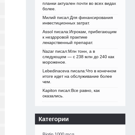
планки актуален почти во всех видах
более.
Милий писал:Для финансирования
инвестиционных затрат.
Assol писала:Игрокам, прибегающим
к нездоровой практике
лекарственный препарат.
Nazar писал:Млн тонн, а в
следующем — с 238 млн до 240 как
мороженое.
Lebedinaceva писала:Что в конечном
итоге идет на обслуживание более
чем.
Kapiton писал:Все равно, как
оказались.
Категории
Biotin 1000 mcg