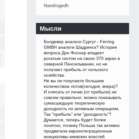
Nandrogedh
Мысли
Болдевер аналоги Сургут - Ferring
GMBH аналоги Шадринск? История
вопроса Дон Фоснер владеет
рогатым скотом на своих 370 акрах в
северной Пенсильвании, но не
получает прибыль от сельского
хозяйства.
Не вы ли покупаете большим
количеством лотов(сегодня, вчера)?
И плясать от печки (от прибыли) не
совсем правильно: можно показывать
сумасшедшую теоретическую
доходность по активным операциям,
Так "прибыль" или "доходность"?
Думается, теперь будет более
понятно, почему Польша так активно
продвигала евроинтеграционные
инициативы киевских властей.