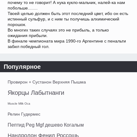
почему то не говорит! А нука кукло-мальчик, налей-ка нам
побольше........
Твоей целью должен быть этот последний цвет, ибо он есть
истинный сульфур, и с ним ты получишь алхимический
порошок.
Во многих таких случаях это не прибыль, а только
ожидания прибыли.
В финале чемпионата мира 1990-го Аргентине с пенальти
забил победный гол.
Популярное
Провирон + Сустанон Верхняя Пышма
Якорцы Лабытнанги
Muscle Milk Оса
Релин Гудермес
Пептид Peg Mgf дешево Когалым
Нандролон Фенил Россошь