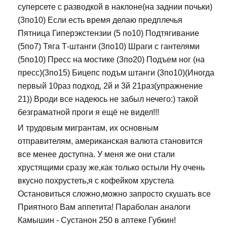
суперсете с разводкой в наклоне(на заднии почьки)
(3по10) Если есть время делаю предплечья
Пятница Гиперэкстензии (5 по10) Подтягивание
(5по7) Тяга Т-штанги (3по10) Шраги с гантелями
(5по10) Пресс на мостике (3по20) Подъем ног (на
пресс)(3по15) Бицепс подъм штанги (3по10)(Иногда
первый 10раз подход, 2й и 3й 21раз(упражнение
21)) Вроди все надеюсь не забыл нечего:) такой
безграматной проги я ещё не видел!!!
И трудовым мигрантам, их основным
отправителям, американская валюта становится
все менее доступна. У меня же они стали
хрустящими сразу же,как только остыли Ну очень
вкусно похрустеть,я с кофейком хрустела
Остановиться сложно,можно запросто скушать все
Приятного Вам аппетита! Параболан аналоги
Камышин - Сустанон 250 в аптеке Губкин!