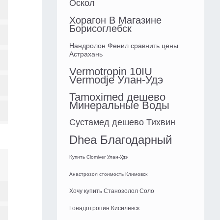
Оскол
Хорагон В Магазине
Борисоглебск
Нандролон Фенил сравнить цены
Астрахань
Vermotropin 10IU
Vermodje Улан-Удэ
Tamoximed дешево
Минеральные Воды
Сустамед дешево Тихвин
Dhea Благодарный
Купить Clomiver Улан-Удэ
Анастрозол стоимость Климовск
Хочу купить Станозолол Соло
Гонадотропин Кисилевск