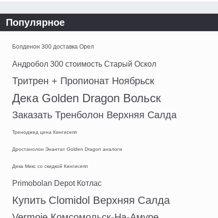
Популярное
Болденон 300 доставка Орел
Андробол 300 стоимость Старый Оскол
Тритрен + Пропионат Ноябрьск
Дека Golden Dragon Вольск
Заказать Тренболон Верхняя Салда
Треноджед цена Кингисепп
Дростанолон Энантат Golden Dragon аналоги
Дека Микс со скидкой Кингисепп
Primobolan Depot Котлас
Купить Clomidol Верхняя Салда
Vermoje Комсомольск-На-Амуре