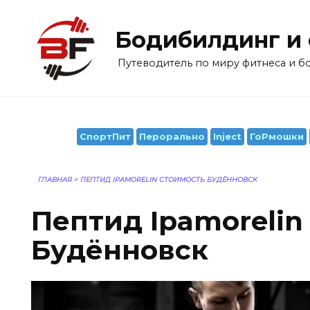
Перейти
к
Бодибилдинг и
содержанию
Путеводитель по миру фитнеса и 
СпортПит
Перорально
Inject
ГоРмошки
ГЛАВНАЯ
>
ПЕПТИД IPAMORELIN СТОИМОСТЬ БУДЁННОВСК
Пептид Ipamorelin
Будённовск