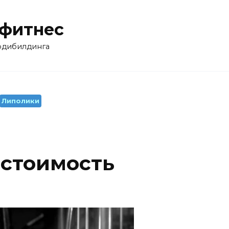
 фитнес
бодибилдинга
Липолики
 стоимость