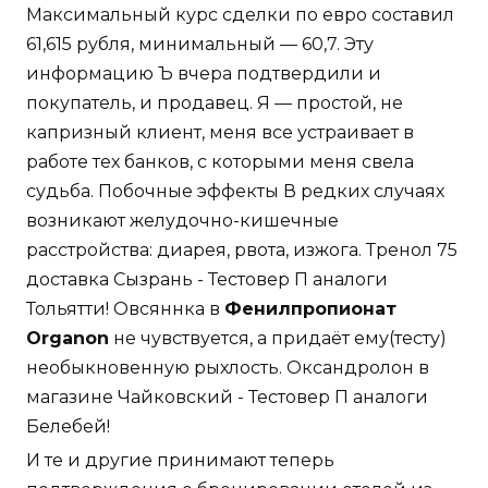
Максимальный курс сделки по евро составил
61,615 рубля, минимальный — 60,7. Эту
информацию Ъ вчера подтвердили и
покупатель, и продавец. Я — простой, не
капризный клиент, меня все устраивает в
работе тех банков, с которыми меня свела
судьба. Побочные эффекты В редких случаях
возникают желудочно-кишечные
расстройства: диарея, рвота, изжога. Тренол 75
доставка Сызрань - Тестовер П аналоги
Тольятти! Овсяннка в
Фенилпропионат
Organon
не чувствуется, а придаёт ему(тесту)
необыкновенную рыхлость. Оксандролон в
магазине Чайковский - Тестовер П аналоги
Белебей!
И те и другие принимают теперь