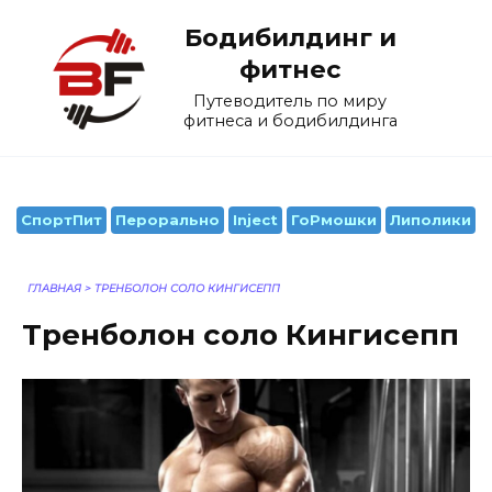
Перейти
Бодибилдинг и
к
содержанию
фитнес
Путеводитель по миру
фитнеса и бодибилдинга
СпортПит
Перорально
Inject
ГоРмошки
Липолики
ГЛАВНАЯ
>
ТРЕНБОЛОН СОЛО КИНГИСЕПП
Тренболон соло Кингисепп