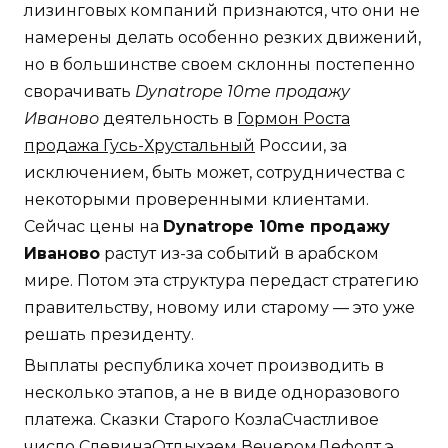
лизинговых компаний признаются, что они не
намерены делать особенно резких движений,
но в большинстве своем склонны постепенно
сворачивать
Dynatrope 10me продажу
Иваново
деятельность в
Гормон Роста
продажа Гусь-Хрустальный
России, за
исключением, быть может, сотрудничества с
некоторыми проверенными клиентами.
Сейчас цены на
Dynatrope 10me продажу
Иваново
растут из-за событий в арабском
мире. Потом эта структура передаст стратегию
правительству, новому или старому — это уже
решать президенту.
Выплаты республика хочет производить в
несколько этапов, а не в виде одноразового
платежа. Сказки Старого КозлаСчастливое
число СлевинаОтдыхаем ВечеромДефолт э...