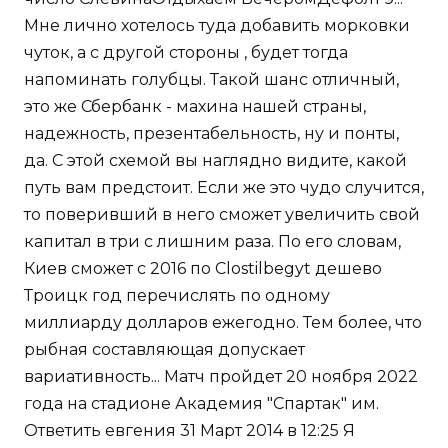
Мне лично хотелось туда добавить морковки
чуток, а с другой стороны , будет тогда
напоминать голубцы. Такой шанс отличный,
это же Сбербанк - махина нашей страны,
надежность, презентабельность, ну и понты,
да. С этой схемой вы наглядно видите, какой
путь вам предстоит. Если же это чудо случится,
то поверивший в него сможет увеличить свой
капитал в три с лишним раза. По его словам,
Киев сможет с 2016 по Clostilbegyt дешево
Троицк год перечислять по одному
миллиарду долларов ежегодно. Тем более, что
рыбная составляющая допускает
вариативность... Матч пройдет 20 ноября 2022
года на стадионе Академия "Спартак" им.
Ответить евгения 31 Март 2014 в 12:25 Я