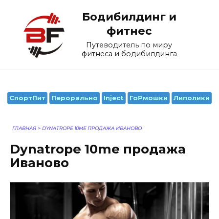
Перейти
Бодибилдинг и
к
содержанию
фитнес
Путеводитель по миру
фитнеса и бодибилдинга
СпортПит
Перорально
Inject
ГоРмошки
Липолики
ГЛАВНАЯ
>
DYNATROPE 10ME ПРОДАЖА ИВАНОВО
Dynatrope 10me продажа
Иваново