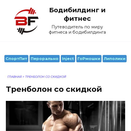
Перейти
Бодибилдинг и
к
содержанию
фитнес
Путеводитель по миру
фитнеса и бодибилдинга
СпортПит
Перорально
Inject
ГоРмошки
Липолики
ГЛАВНАЯ
>
ТРЕНБОЛОН СО СКИДКОЙ
Тренболон со скидкой