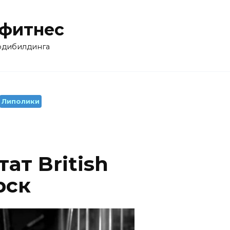
 фитнес
бодибилдинга
Липолики
ат British
рск