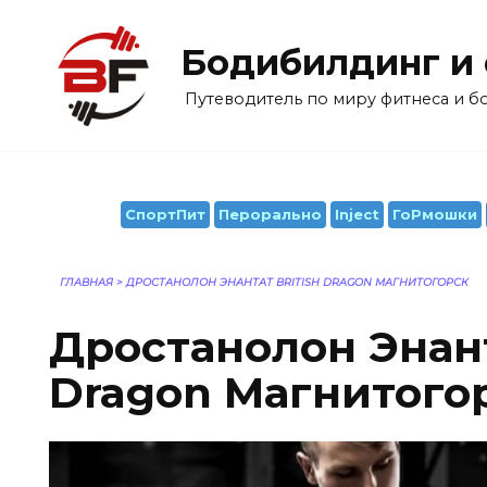
Перейти
к
Бодибилдинг и
содержанию
Путеводитель по миру фитнеса и 
СпортПит
Перорально
Inject
ГоРмошки
ГЛАВНАЯ
>
ДРОСТАНОЛОН ЭНАНТАТ BRITISH DRAGON МАГНИТОГОРСК
Дростанолон Энант
Dragon Магнитого