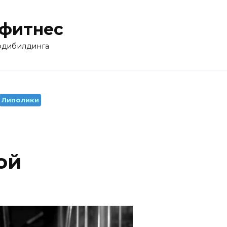
 фитнес
бодибилдинга
Липолики
ой