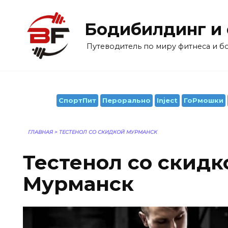
Перейти
к
Бодибилдинг и
содержанию
Путеводитель по миру фитнеса и 
СпортПит
Перорально
Inject
ГоРмошки
ГЛАВНАЯ
>
ТЕСТЕНОЛ СО СКИДКОЙ МУРМАНСК
Тестенол со скидк
Мурманск