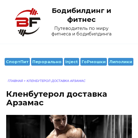
Перейти
Бодибилдинг и
к
содержанию
фитнес
Путеводитель по миру
фитнеса и бодибилдинга
СпортПит
Перорально
Inject
ГоРмошки
Липолики
ГЛАВНАЯ
>
КЛЕНБУТЕРОЛ ДОСТАВКА АРЗАМАС
Кленбутерол доставка
Арзамас