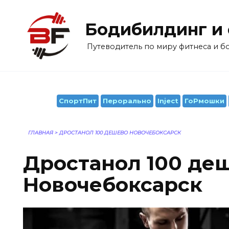
Перейти
к
Бодибилдинг и
содержанию
Путеводитель по миру фитнеса и 
СпортПит
Перорально
Inject
ГоРмошки
ГЛАВНАЯ
>
ДРОСТАНОЛ 100 ДЕШЕВО НОВОЧЕБОКСАРСК
Дростанол 100 де
Новочебоксарск