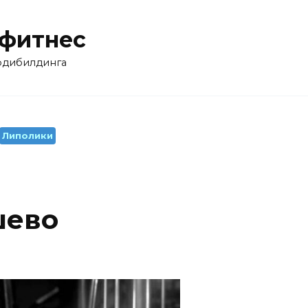
 фитнес
бодибилдинга
Липолики
шево