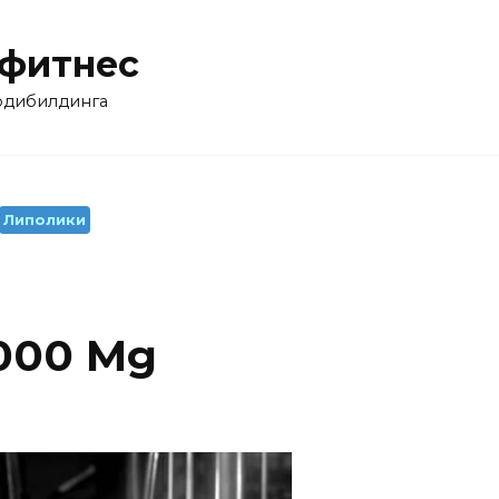
 фитнес
бодибилдинга
Липолики
3000 Mg