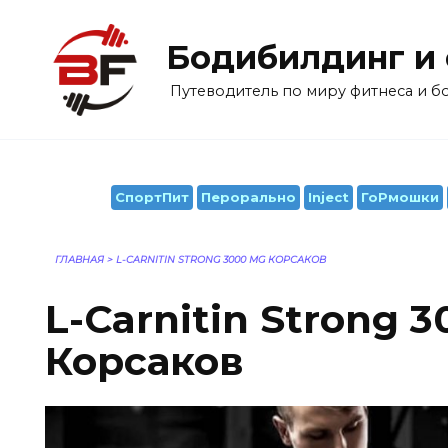
Перейти
к
Бодибилдинг и
содержанию
Путеводитель по миру фитнеса и 
СпортПит
Перорально
Inject
ГоРмошки
ГЛАВНАЯ
>
L-CARNITIN STRONG 3000 MG КОРСАКОВ
L-Carnitin Strong 
Корсаков