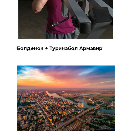
Болденон + Туринабол Армавир