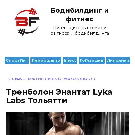
Перейти
Бодибилдинг и
к
содержанию
фитнес
Путеводитель по миру
фитнеса и бодибилдинга
СпортПит
Перорально
Inject
ГоРмошки
Липолики
ГЛАВНАЯ
>
ТРЕНБОЛОН ЭНАНТАТ LYKA LABS ТОЛЬЯТТИ
Тренболон Энантат Lyka
Labs Тольятти