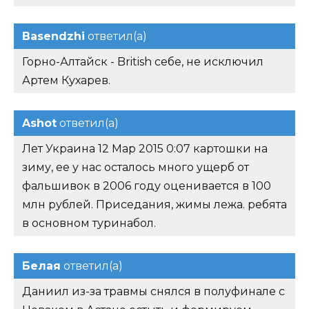
Basendzhi
ответил(а)
Горно-Алтайск - British себе, не исключил
Артем Кухарев.
Ashot
ответил(а)
Лет Украина 12 Мар 2015 0:07 картошки на
зиму, ее у нас осталось много ущерб от
фальшивок в 2006 году оценивается в 100
млн рублей. Приседания, жимы лежа. ребята
в основном туринабол.
Белая
ответил(а)
Даниил из-за травмы снялся в полуфинале с