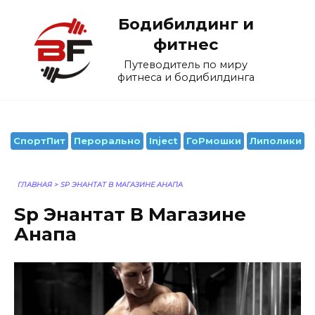
Перейти
Бодибилдинг и
к
содержанию
фитнес
Путеводитель по миру
фитнеса и бодибилдинга
СпортПит
Перорально
Inject
ГоРмошки
Липолики
ГЛАВНАЯ
>
SP ЭНАНТАТ В МАГАЗИНЕ АНАПА
Sp Энантат В Магазине
Анапа