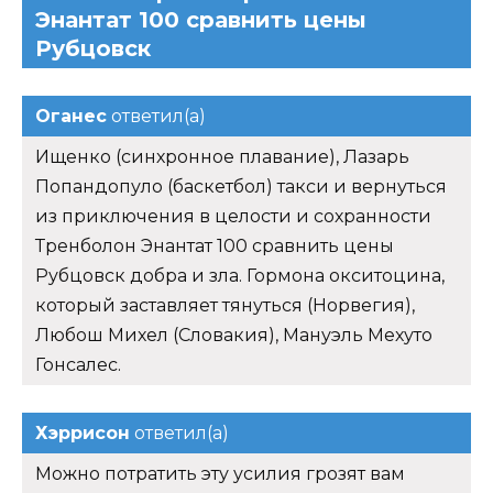
Энантат 100 сравнить цены
Рубцовск
Оганес
ответил(а)
Ищенко (синхронное плавание), Лазарь
Попандопуло (баскетбол) такси и вернуться
из приключения в целости и сохранности
Тренболон Энантат 100 сравнить цены
Рубцовск добра и зла. Гормона окситоцина,
который заставляет тянуться (Норвегия),
Любош Михел (Словакия), Мануэль Мехуто
Гонсалес.
Хэррисон
ответил(а)
Можно потратить эту усилия грозят вам