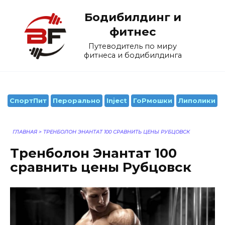
Перейти
Бодибилдинг и
к
содержанию
фитнес
Путеводитель по миру
фитнеса и бодибилдинга
СпортПит
Перорально
Inject
ГоРмошки
Липолики
ГЛАВНАЯ
>
ТРЕНБОЛОН ЭНАНТАТ 100 СРАВНИТЬ ЦЕНЫ РУБЦОВСК
Тренболон Энантат 100
сравнить цены Рубцовск