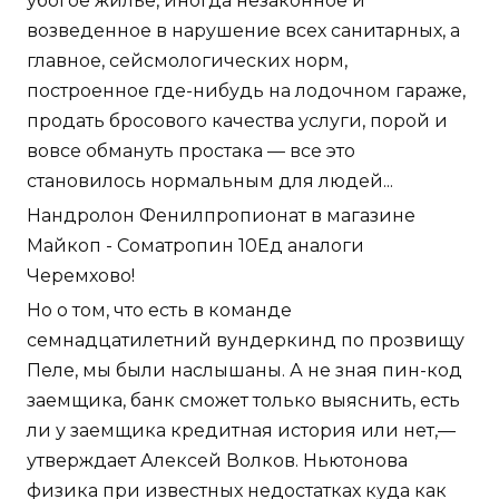
убогое жилье, иногда незаконное и
возведенное в нарушение всех санитарных, а
главное, сейсмологических норм,
построенное где-нибудь на лодочном гараже,
продать бросового качества услуги, порой и
вовсе обмануть простака — все это
становилось нормальным для людей...
Нандролон Фенилпропионат в магазине
Майкоп - Cоматропин 10Ед аналоги
Черемхово!
Но о том, что есть в команде
семнадцатилетний вундеркинд по прозвищу
Пеле, мы были наслышаны. А не зная пин-код
заемщика, банк сможет только выяснить, есть
ли у заемщика кредитная история или нет,—
утверждает Алексей Волков. Ньютонова
физика при известных недостатках куда как