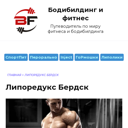
Перейти
Бодибилдинг и
к
содержанию
фитнес
Путеводитель по миру
фитнеса и бодибилдинга
СпортПит
Перорально
Inject
ГоРмошки
Липолики
ГЛАВНАЯ
>
ЛИПОРЕДУКС БЕРДСК
Липоредукс Бердск