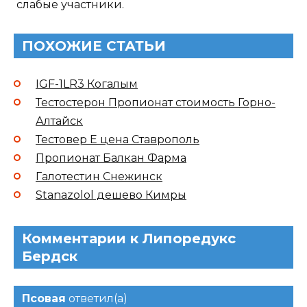
слабые участники.
ПОХОЖИЕ СТАТЬИ
IGF-1LR3 Когалым
Тестостерон Пропионат стоимость Горно-
Алтайск
Тестовер Е цена Ставрополь
Пропионат Балкан Фарма
Галотестин Снежинск
Stanazolol дешево Кимры
Комментарии к Липоредукс
Бердск
Псовая
ответил(а)