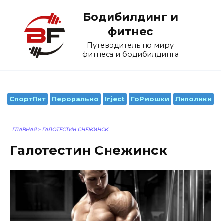
Перейти
Бодибилдинг и
к
содержанию
фитнес
Путеводитель по миру
фитнеса и бодибилдинга
СпортПит
Перорально
Inject
ГоРмошки
Липолики
ГЛАВНАЯ
>
ГАЛОТЕСТИН СНЕЖИНСК
Галотестин Снежинск