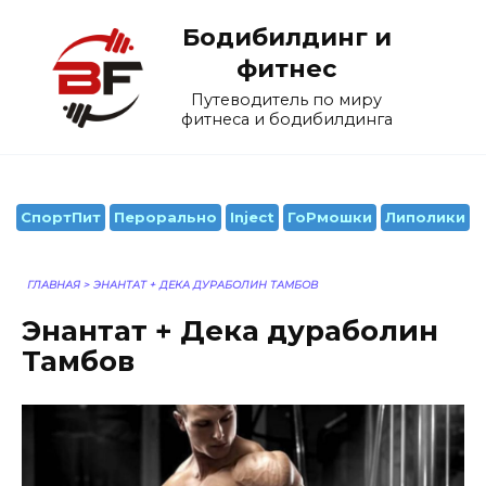
Перейти
Бодибилдинг и
к
содержанию
фитнес
Путеводитель по миру
фитнеса и бодибилдинга
СпортПит
Перорально
Inject
ГоРмошки
Липолики
ГЛАВНАЯ
>
ЭНАНТАТ + ДЕКА ДУРАБОЛИН ТАМБОВ
Энантат + Дека дураболин
Тамбов