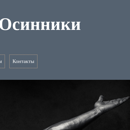
 Осинники
м
Контакты