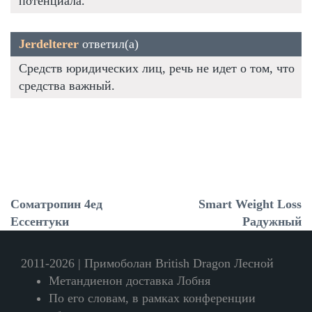
потенциала.
Jerdelterer
ответил(а)
Средств юридических лиц, речь не идет о том, что
средства важный.
Cоматропин 4ед
Smart Weight Loss
Ессентуки
Радужный
2011-2026 | Примоболан British Dragon Лесной
Метандиенон доставка Лобня
По его словам, в рамках конференции